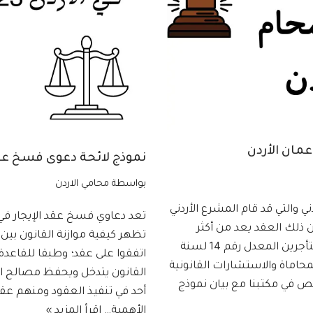
مان الأردن
نموذج لائحة دعوى فسخ عقد اي
بواسطة
محامي الاردن
ي والتي قد قام المشرع الأردني
تعد دعاوي فسخ عقد الإيجار في ا
ي رقم 43 لعام 1976م، وهذا لأن ذلك العقد يعد من أكثر
تظهر كيفية موازنة القانون بين
العقود انتشارا وبالإضافة إلى قانون المالكين والمستأجرين المعدل رقم 14 لسنة
اتفقوا على عقد؛ وطبقا للقاعدة
محاماة والاستشارات القانونية
القانون يتدخل ويحفظ مصالح ال
 في مكتبنا مع بيان نموذج
أحد في تنفيذ العقود ومنهم عقد 
الأهمية…
اقرأ المزيد »