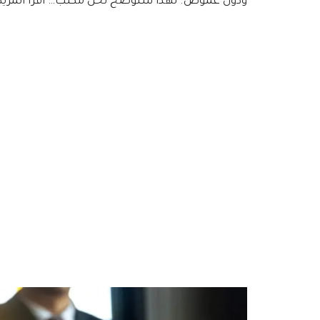
ودون غموض. لهذا سنوضح نحن مكتب…
اقرأ المزيد