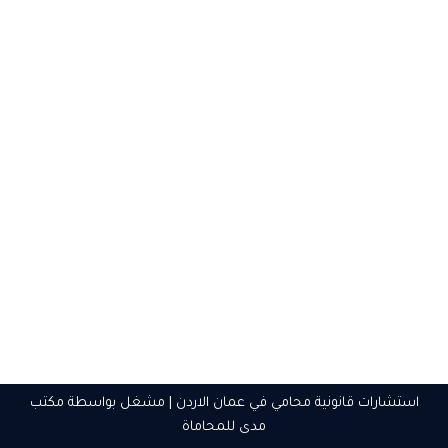
استشارات قانونية محامي في عمان الاردن
| مشغل بواسطة
مكتب
مدى للمحاماة