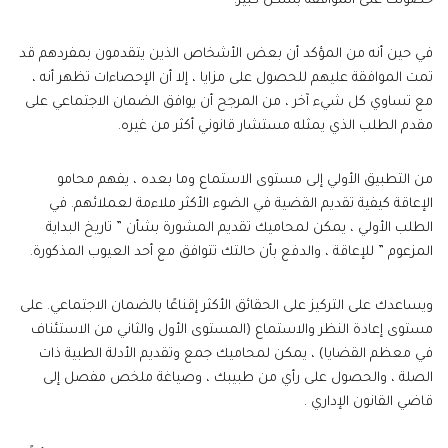
حصولك على الموافقة بشكل كبير.
في حين أنه من المؤكد أن بعض الأشخاص الذين يتقدمون بمفردهم قد
تمت الموافقة عليهم للحصول على مزايا ، إلا أن الإحصاءات تظهر أنه ،
مع تساوي كل شيء آخر ، من المرجح أن يوافق الضمان الاجتماعي على
مقدم الطلب الذي يمثله مستشار قانوني أكثر من غيره.
من التطبيق الأولي إلى مستوى الاستماع وما بعده ، يفهم محامو
الإعاقة كيفية تقديم القضية في الضوء الأكثر ملاءمة لعملائهم. في
الطلب الأولي ، يمكن لمحاميك تقديم المشورة بشأن ” تاريخ البداية
المزعوم ” للإعاقة ، والدفع بأن حالتك تتوافق مع أحد العيوب المذكورة.
ويساعدك على التركيز على الحقائق الأكثر إقناعًا بالضمان الاجتماعي. على
مستوى إعادة النظر والاستماع (المستوى الأول والثاني من الاستئناف
في معظم القضايا) ، يمكن لمحاميك جمع وتقديم الأدلة الطبية ذات
الصلة ، والحصول على رأي من طبيبك ، وصياغة ملخص مفصل إلى
قاضي القانون الإداري .