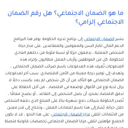
ما هو الضمان الاجتماعي؟ هل رقم الضمان
الاجتماعي إلزامي؟
يشير
الضمان الاجتماعي
إلى برنامج تديره الحكومة. يوفر هذا البرنامج
الدعم المالي لكبار السن والمعوقين والمتقاعدين. على مدار حياة
الشخص العملية ، يدفعون جزءًا أو نسبة مئوية من دخلهم العادي
للحكومة. كل من الموظفين وأرباب العمل مطالبون بإجراء هذه
المدفوعات.تُعرف هذه المدفوعات باسم ضرائب الضمان الاجتماعي ،
وتهدف إلى توفير درجة معينة من الأمن الاقتصادي. سبب آخر لمدفوعات
الضمان الاجتماعي هو التأكد من أن كل شخص لم يعد يكسب دخلاً لا
يزال لديه نوع من الأموال لوضعه في الاقتصاد ، من أجل الحفاظ على
تدفق الاقتصاد.بمجرد أن يصل الشخص إلى التقاعد ، أو يصبح معاقًا ،
تُصدر الحكومة شيكات دفع شهرية بناءً على المبلغ الذي دفعه الشخص
خلال حياته. يُشار إلى هذا باسم اعتمادات العمل ، وتحتاج إلى قدر معين
من الائتمانات لتلقي
مزايا الضمان الاجتماعي
. على هذا النحو ، قد لا يكون
الجميع مؤهلين لتلقي مزايا الضمان الاجتماعي.تخصصات قانونية متصلة